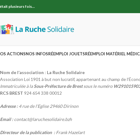
l était plusieurs fois…
OS ACTIONS
NOS INFOS
RÉEMPLOI JOUETS
RÉEMPLOI MATÉRIEL MÉDIC
Nom de l’association
:
La Ruche Solidaire
Association Loi 1901 à but non lucratif, appartenant au champ de l’Écono
Immatriculée à la
Sous-Préfecture de Brest
sous le numéro
W29101590
RCS BREST
924 654 338 00012
Adresse :
4 rue de l’Eglise 29460 Dirinon
Email :
contact@laruchesolidaire.bzh
Directeur de la publication :
Frank Hazelart