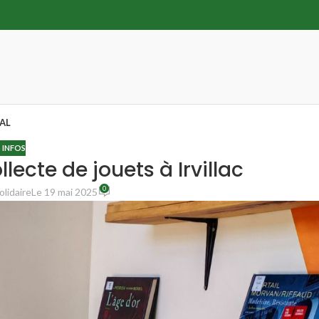
AL
 INFOS
ecte de jouets à Irvillac
0
olidaire
Le 19 mai 2025