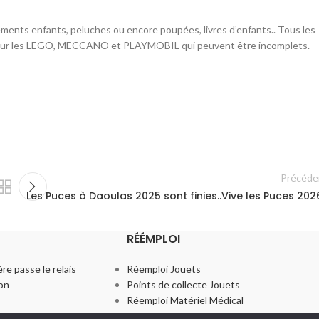
sements enfants, peluches ou encore poupées, livres d’enfants.. Tous les
uf pour les LEGO, MECCANO et PLAYMOBIL qui peuvent être incomplets.
Précéde
Les Puces à Daoulas 2025 sont finies..Vive les Puces 2026
RÉÉMPLOI
re passe le relais
Réemploi Jouets
ion
Points de collecte Jouets
Réemploi Matériel Médical
Liste Matériel Médical collecté