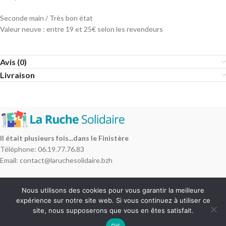
Seconde main / Très bon état
Valeur neuve : entre 19 et 25€ selon les revendeurs
Avis (0)
Livraison
Il était plusieurs fois...dans le Finistère
Téléphone: 06.19.77.76.83
Email: contact@laruchesolidaire.bzh
NOS ACTIONS
Nous utilisons des cookies pour vous garantir la meilleure
expérience sur notre site web. Si vous continuez à utiliser ce
RÉÉMPLOI
site, nous supposerons que vous en êtes satisfait.
INFORMATIONS
OK