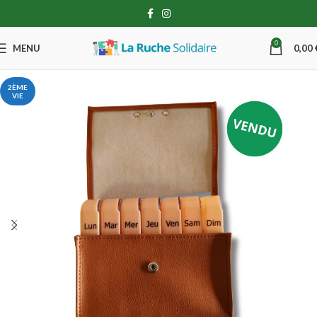
0
MENU
0,00
2ÈME
VIE