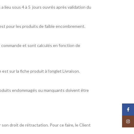
ts a lieu sous 4 à 5 jours ouvrés après validation du
rest pour les produits de faible encombrement.
e la commande et sont calculés en fonction de
 sur la fiche produit à l'onglet Livraison.
 produits endommagés ou manquants doivent être
Face
Insta
son droit de rétractation. Pour ce faire, le Client