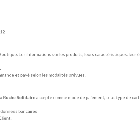
012
outique. Les informations sur les produits, leurs caractéristiques, leur ét
.
mmande et payé selon les modalités prévues.
La
Ruche Solidaire
accepte comme mode de paiement, tout type de cartes
rdonnées bancaires
lient.