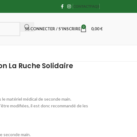
CONTACT
FAQS
0
SE CONNECTER / S'INSCRIRE
0,00
€
on La Ruche Solidaire
ns le matériel médical de seconde main.
’être modifiées, il est donc recommandé de les
 de seconde main.